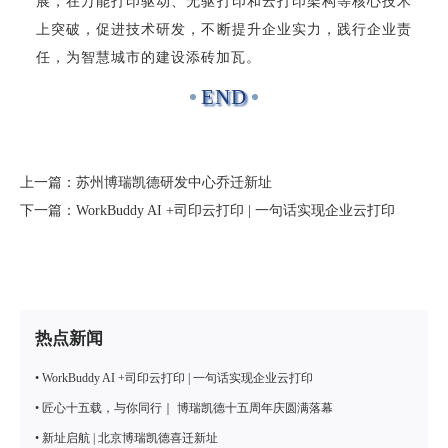
展，在万能打印驱动、无驱打印和云打印架构等核心技术
上突破，促进技术研发，不断提升企业实力，践行企业责
任，为智慧城市的建设添砖加瓦。
END
上一篇：苏州博瑞凯德研发中心乔迁新址
下一篇：WorkBuddy AI +司印云打印 | 一句话实现企业云打印
热点新闻
•
WorkBuddy AI +司印云打印 | 一句话实现企业云打印
•
匠心十五载，与你同行｜ 博瑞凯德十五周年庆圆满落幕
•
新址启航 | 北京博瑞凯德喜迁新址